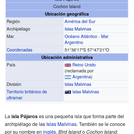
Cochon Island
Ubicación geográfica
Región
América del Sur
Archipiélago
Islas Malvinas
Mar
Océano Atlántico
-
Mar
Argentino
Coordenadas
51°36′17″S
57°47′21″O
Ubicación administrativa
País
Reino Unido
(reclamada por
Argentina
)
División
Islas Malvinas
Territorio británico de
Islas Malvinas
ultramar
La
isla Pájaros
es una pequeña isla que forma parte del
archipiélago de las
Islas Malvinas
. También se le conoce
por su nombre en
inglés
,
Bird Island
o
Cochon Island
.