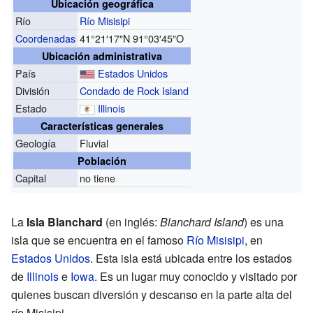
Ubicación geográfica
Río
Río Misisipi
Coordenadas
41°21′17″N
91°03′45″O
Ubicación administrativa
País
Estados Unidos
División
Condado de Rock Island
Estado
Illinois
Características generales
Geología
Fluvial
Población
Capital
no tiene
La
Isla Blanchard
(en inglés:
Blanchard Island
) es una
isla que se encuentra en el famoso
Río Misisipi
, en
Estados Unidos
. Esta isla está ubicada entre los estados
de
Illinois
e
Iowa
. Es un lugar muy conocido y visitado por
quienes buscan diversión y descanso en la parte alta del
río Misisipi.