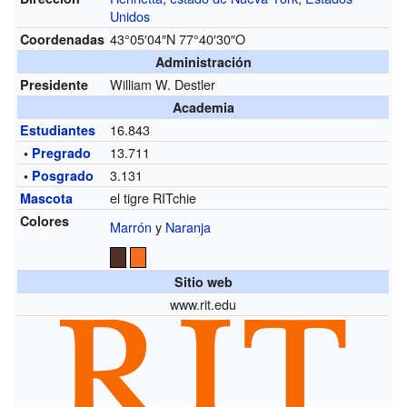
Unidos
43°05′04″N
77°40′30″O
Coordenadas
Administración
William W. Destler
Presidente
Academia
16.843
Estudiantes
13.711
•
Pregrado
3.131
•
Posgrado
el tigre RITchie
Mascota
Colores
Marrón
y
Naranja
Sitio web
www.rit.edu