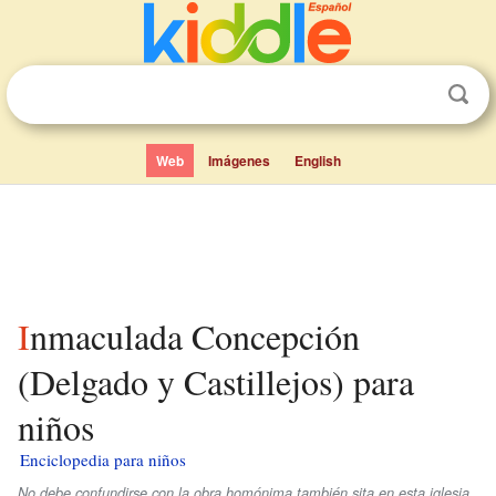
Web
Imágenes
English
Inmaculada Concepción
(Delgado y Castillejos) para
niños
Enciclopedia para niños
No debe confundirse con la obra homónima también sita en esta iglesia