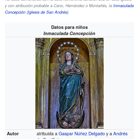
y con atribución probable a Cano, Hernández o Montañés, la
Inmaculada
Concepción (Iglesia de San Andrés)
.
Datos para niños
Inmaculada Concepción
atribuida a
Gaspar Núñez Delgado
y a
Andrés
Autor