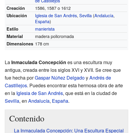
de Castillejos
1586, 1587 o 1612
Creación
Iglesia de San Andrés
,
Sevilla
(
Andalucía
,
Ubicación
España
)
manierista
Estilo
madera policromada
Material
178 cm
Dimensiones
La
Inmaculada Concepción
es una escultura muy
antigua, creada entre los siglos XVI y XVII. Se cree que
fue hecha por
Gaspar Núñez Delgado
y
Andrés de
Castillejos
. Puedes encontrar esta hermosa obra de arte
en la
Iglesia de San Andrés
, que está en la ciudad de
Sevilla
, en
Andalucía
,
España
.
Contenido
La Inmaculada Concepción: Una Escultura Especial