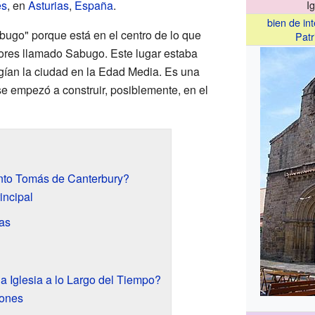
és
, en
Asturias
,
España
.
I
bien de int
abugo" porque está en el centro de lo que
Patr
ores llamado Sabugo. Este lugar estaba
egían la ciudad en la Edad Media. Es una
e empezó a construir, posiblemente, en el
nto Tomás de Canterbury?
incipal
das
a Iglesia a lo Largo del Tiempo?
iones