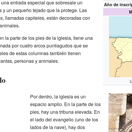
ay una entrada especial que sobresale un
Año de inscri
s y un pequeño tejado que la protege. Las
M
as, llamadas capiteles, están decoradas con
 animales.
n la parte de los pies de la iglesia, tiene una
rmada por cuatro arcos puntiagudos que se
eles de estas columnas también tienen
lantas, personas y animales.
lo
U
Por dentro, la iglesia es un
espacio amplio. En la parte de los
pies, hay una tribuna elevada. En
el lado del evangelio (uno de los
lados de la nave), hay dos