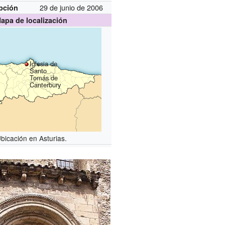
29 de junio de 2006
pción
apa de localización
Iglesia de
Santo
Tomás de
Canterbury
bicación en Asturias.