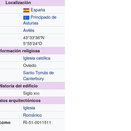
Localización
España
Principado de
Asturias
Avilés
43°33′36″N
5°55′24″O
nformación religiosa
Iglesia católica
Oviedo
Santo Tomás de
Canterbury
Historia del edificio
Siglo
xiii
atos arquitectónicos
Iglesia
Románico
RI-51-0011511
 como