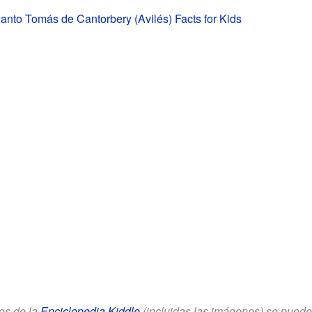
Santo Tomás de Cantorbery (Avilés) Facts for Kids
los de la
Enciclopedia Kiddle
(incluidas las imágenes) se puede u