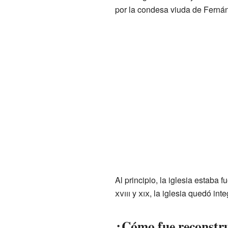
por la condesa viuda de Fernán
Al principio, la iglesia estaba
xviii
y
xix
, la iglesia quedó int
¿Cómo fue reconstrui