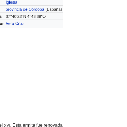
Iglesia
provincia de Córdoba
(España)
n
37°40′22″N
4°43′39″O
s
Vera Cruz
or
el
xvi
. Esta ermita fue renovada