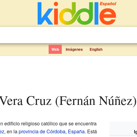
Web
Imágenes
English
a Vera Cruz (Fernán Núñez)
n edificio religioso católico que se encuentra
ez
, en la
provincia de Córdoba
,
España
. Está
I