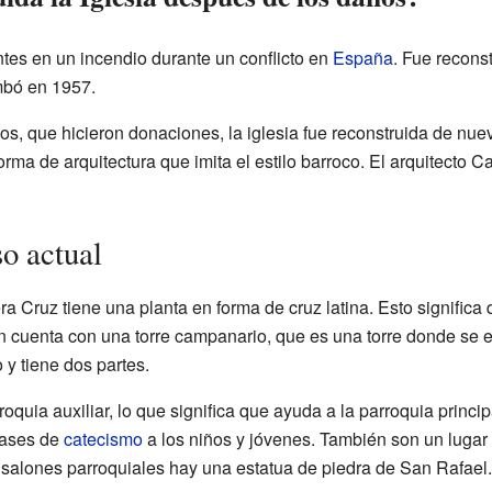
ntes en un incendio durante un conflicto en
España
. Fue recons
mbó en 1957.
nos, que hicieron donaciones, la iglesia fue reconstruida de nu
orma de arquitectura que imita el estilo barroco. El arquitecto
so actual
era Cruz tiene una planta en forma de cruz latina. Esto significa
n cuenta con una torre campanario, que es una torre donde se
o y tiene dos partes.
oquia auxiliar, lo que significa que ayuda a la parroquia princi
clases de
catecismo
a los niños y jóvenes. También son un lugar
 salones parroquiales hay una estatua de piedra de San Rafael.