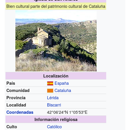
Bien cultural parte del patrimonio cultural de Cataluña
Localización
España
País
Cataluña
Comunidad
Lérida
Provincia
Biscarri
Localidad
42°06′24″N
1°05′53″E
Coordenadas
Información religiosa
Católico
Culto