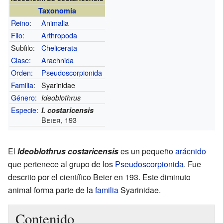
Taxonomía
Reino
:
Animalia
Filo
:
Arthropoda
Subfilo:
Chelicerata
Clase
:
Arachnida
Orden
:
Pseudoscorpionida
Familia
:
Syarinidae
Género
:
Ideoblothrus
Especie
:
I. costaricensis
Beier, 193
El
Ideoblothrus costaricensis
es un pequeño
arácnido
que pertenece al grupo de los
Pseudoscorpionida
. Fue
descrito por el científico Beier en 193. Este diminuto
animal forma parte de la
familia
Syarinidae.
Contenido