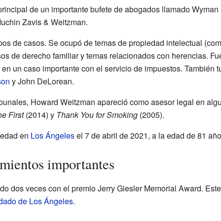
 principal de un importante bufete de abogados llamado Wyman 
 Muchin Zavis & Weitzman.
os de casos. Se ocupó de temas de propiedad intelectual (com
os de derecho familiar y temas relacionados con herencias. Fu
en un caso importante con el servicio de impuestos. También tu
son
y John DeLorean.
ibunales, Howard Weitzman apareció como asesor legal en algu
he First
(2014) y
Thank You for Smoking
(2005).
rmedad en
Los Ángeles
el 7 de abril de 2021, a la edad de 81 año
mientos importantes
o dos veces con el premio Jerry Giesler Memorial Award. Est
dado de Los Ángeles
.