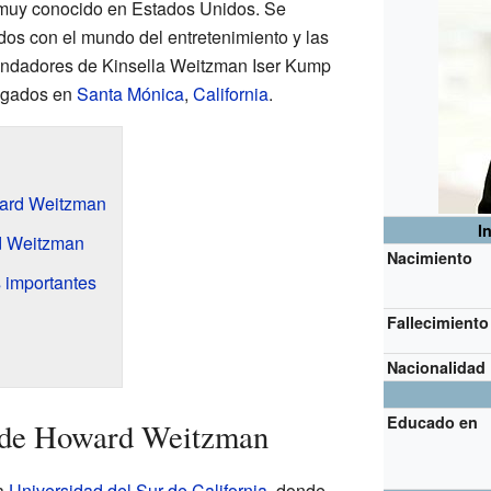
uy conocido en Estados Unidos. Se
dos con el mundo del entretenimiento y las
fundadores de Kinsella Weitzman Iser Kump
ogados en
Santa Mónica
,
California
.
ward Weitzman
I
rd Weitzman
Nacimiento
 importantes
Fallecimiento
Nacionalidad
Educado en
 de Howard Weitzman
a
Universidad del Sur de California
, donde