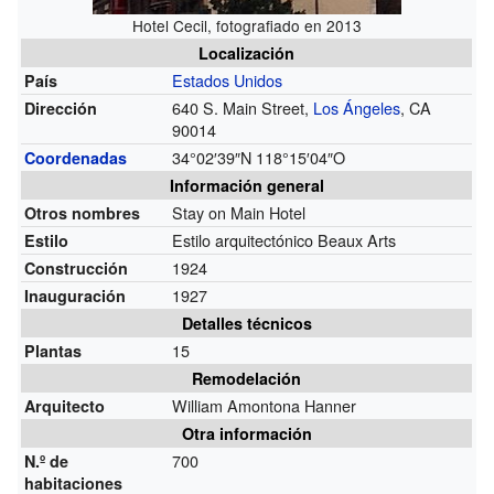
Hotel Cecil, fotografiado en 2013
Localización
Estados Unidos
País
640 S. Main Street,
Los Ángeles
, CA
Dirección
90014
34°02′39″N
118°15′04″O
Coordenadas
Información general
Stay on Main Hotel
Otros nombres
Estilo arquitectónico Beaux Arts
Estilo
1924
Construcción
1927
Inauguración
Detalles técnicos
15
Plantas
Remodelación
William Amontona Hanner
Arquitecto
Otra información
700
N.º de
habitaciones