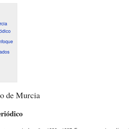
rcia
iódico
nfoque
cados
do de Murcia
eriódico