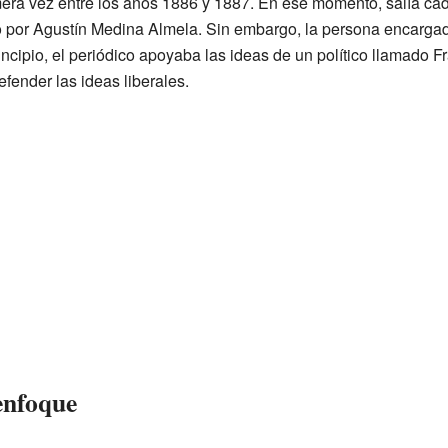
imera vez entre los años 1886 y 1887. En ese momento, salía ca
 por Agustín Medina Almela. Sin embargo, la persona encargada 
ncipio, el periódico apoyaba las ideas de un político llamado
ender las ideas liberales.
enfoque