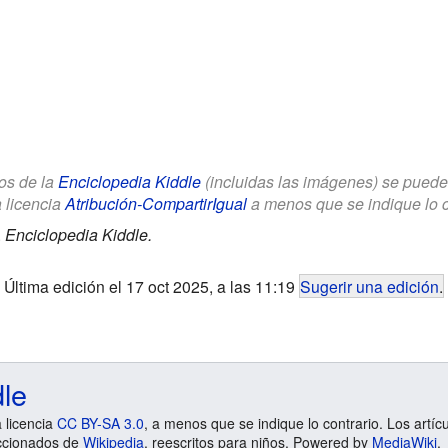
los de la
Enciclopedia Kiddle
(incluidas las imágenes) se puede u
a licencia
Atribución-CompartirIgual
a menos que se indique lo con
.
Enciclopedia Kiddle.
Última edición el 17 oct 2025, a las 11:19
Sugerir una edición
.
dle
a licencia
CC BY-SA 3.0
, a menos que se indique lo contrario. Los artíc
ccionados de
Wikipedia
, reescritos para niños. Powered by
MediaWiki
.