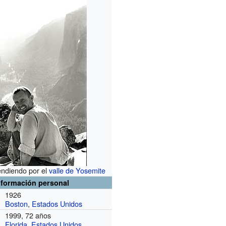
endiendo por el
valle de Yosemite
nformación personal
1926
Boston
,
Estados Unidos
1999, 72 años
Florida
,
Estados Unidos