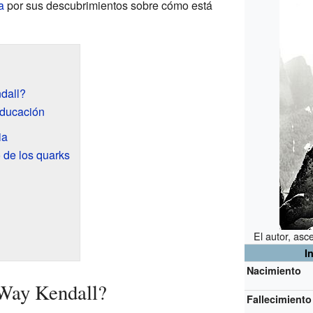
a
por sus descubrimientos sobre cómo está
dall?
educación
ia
 de los quarks
El autor, asc
I
Nacimiento
Way Kendall?
Fallecimiento