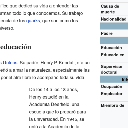
fico que dedicó su vida a entender las
Causa de
muerte
orman todo lo que conocemos. Su trabajo
Nacionalidad
stencia de los
quarks
, que son como los
niverso.
Padre
 educación
Educación
Educado en
s Unidos
. Su padre, Henry P. Kendall, era un
Supervisor
eñó a amar la naturaleza, especialmente las
doctoral
por el aire libre lo acompañó toda su vida.
In
Ocupación
De los 14 a los 18 años,
Empleador
Henry estudió en la
Academia Deerfield, una
Miembro de
escuela que lo preparó para
la universidad. En 1945, se
unió a la Academia de la