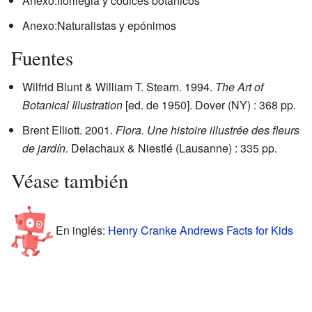
Anexo:florilegia y códices botánicos
Anexo:Naturalistas y epónimos
Fuentes
Wilfrid Blunt & William T. Stearn. 1994.
The Art of
Botanical Illustration
[ed. de 1950]. Dover (NY) : 368 pp.
Brent Elliott. 2001.
Flora. Une histoire illustrée des fleurs
de jardín.
Delachaux & Niestlé (Lausanne) : 335 pp.
Véase también
En inglés:
Henry Cranke Andrews Facts for Kids