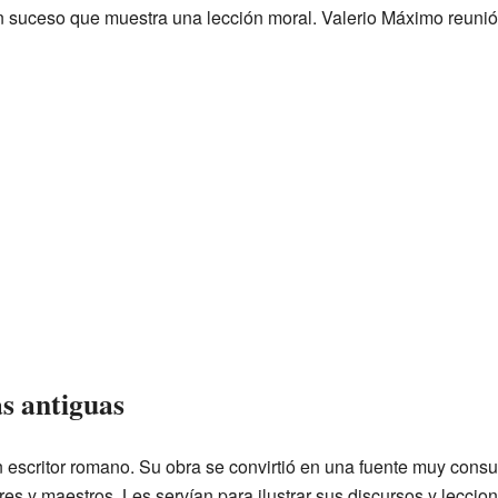
 suceso que muestra una lección moral. Valerio Máximo reunió 
as antiguas
n escritor romano. Su obra se convirtió en una fuente muy cons
es y maestros. Les servían para ilustrar sus discursos y leccio