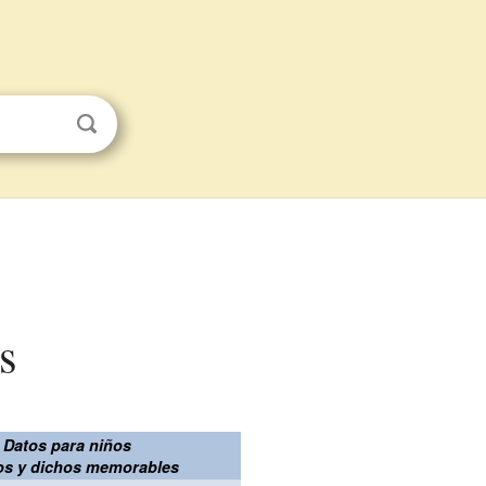
s
Datos para niños
s y dichos memorables