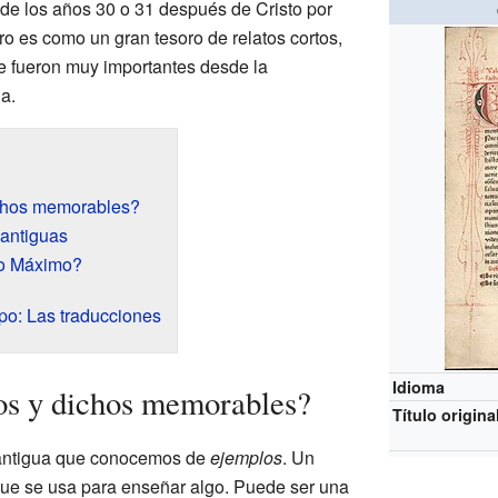
r de los años 30 o 31 después de Cristo por
bro es como un gran tesoro de relatos cortos,
e fueron muy importantes desde la
a.
chos memorables?
 antiguas
io Máximo?
mpo: Las traducciones
Idioma
os y dichos memorables?
Título origina
s antigua que conocemos de
ejemplos
. Un
que se usa para enseñar algo. Puede ser una