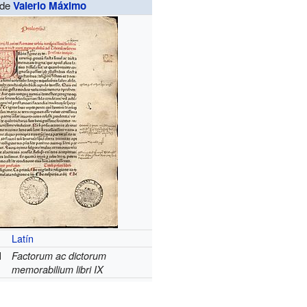
de
Valerio Máximo
Latín
l
Factorum ac dictorum
memorabilium libri IX