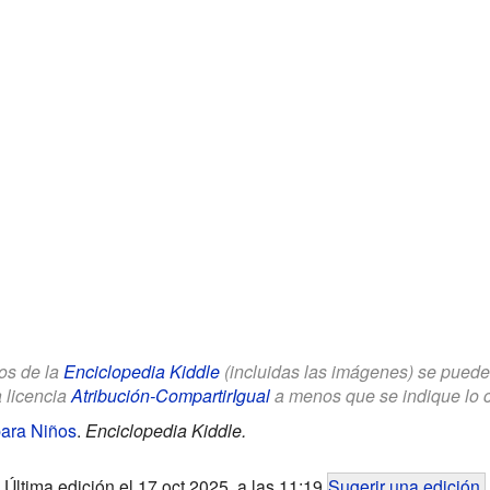
los de la
Enciclopedia Kiddle
(incluidas las imágenes) se puede u
a licencia
Atribución-CompartirIgual
a menos que se indique lo con
ara Niños
.
Enciclopedia Kiddle.
Última edición el 17 oct 2025, a las 11:19
Sugerir una edición
.