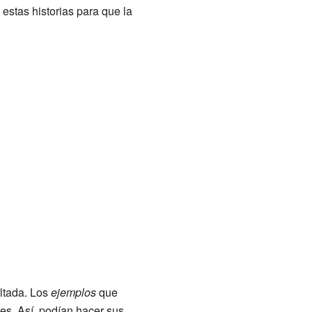
estas historias para que la
ultada. Los
ejemplos
que
nes. Así, podían hacer sus