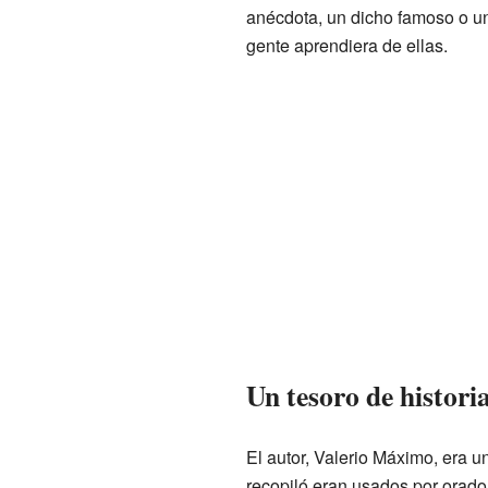
anécdota, un dicho famoso o un
gente aprendiera de ellas.
Un tesoro de histori
El autor, Valerio Máximo, era u
recopiló eran usados por orador