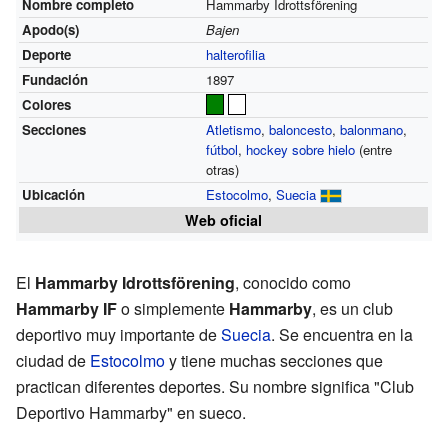
Nombre completo
Hammarby Idrottsförening
Apodo(s)
Bajen
Deporte
halterofilia
Fundación
1897
Colores
Secciones
Atletismo
,
baloncesto
,
balonmano
,
fútbol
,
hockey sobre hielo
(entre
otras)
Ubicación
Estocolmo
,
Suecia
Web oficial
El
Hammarby Idrottsförening
, conocido como
Hammarby IF
o simplemente
Hammarby
, es un club
deportivo muy importante de
Suecia
. Se encuentra en la
ciudad de
Estocolmo
y tiene muchas secciones que
practican diferentes deportes. Su nombre significa "Club
Deportivo Hammarby" en sueco.