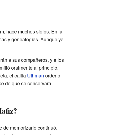
am, hace muchos siglos. En la
emas y genealogías. Aunque ya
orán a sus compañeros, y ellos
itió oralmente al principio.
ta, el califa
Uthmán
ordenó
rse de que se conservara
Hafiz?
re de memorizarlo continuó.