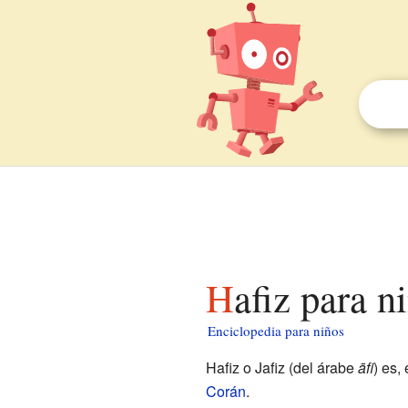
Hafiz para n
Enciclopedia para niños
Hafiz o Jafiz (del árabe
āfi
) es,
Corán
.