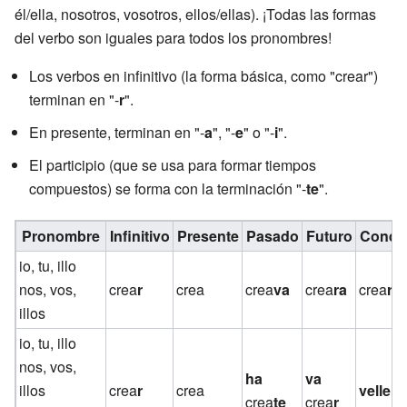
él/ella, nosotros, vosotros, ellos/ellas). ¡Todas las formas
del verbo son iguales para todos los pronombres!
Los verbos en infinitivo (la forma básica, como "crear")
terminan en "-
r
".
En presente, terminan en "-
a
", "-
e
" o "-
i
".
El participio (que se usa para formar tiempos
compuestos) se forma con la terminación "-
te
".
Pronombre
Infinitivo
Presente
Pasado
Futuro
Condic
io, tu, illo
nos, vos,
crea
r
crea
crea
va
crea
ra
crea
re
illos
io, tu, illo
nos, vos,
ha
va
illos
crea
r
crea
velle
cr
crea
te
crea
r