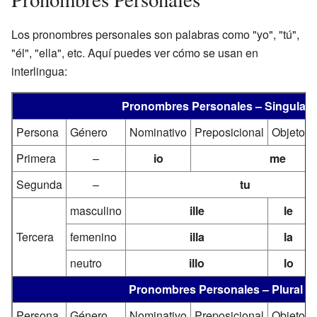
Los pronombres personales son palabras como "yo", "tú",
"él", "ella", etc. Aquí puedes ver cómo se usan en
interlingua:
Pronombres Personales – Singular
Persona
Género
Nominativo
Preposicional
Objeto
Primera
–
io
me
Segunda
–
tu
masculino
ille
le
Tercera
femenino
illa
la
neutro
illo
lo
Pronombres Personales – Plural
Persona
Género
Nominativo
Preposicional
Objeto