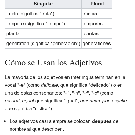
Singular
Plural
fructo (significa "fruta")
fructo
s
tempore (significa "tiempo")
tempore
s
planta
planta
s
generation (significa "generación")
generation
es
Cómo se Usan los Adjetivos
La mayoría de los adjetivos en interlingua terminan en la
vocal "-e" (como
delicate
, que significa "delicado") o en
una de estas consonantes: "-l", "-n", "-r", "-c" (como
natural
,
equal
que significa "igual",
american
,
par
o
cyclic
que significa "cíclico").
Los adjetivos casi siempre se colocan
después
del
nombre al que describen.