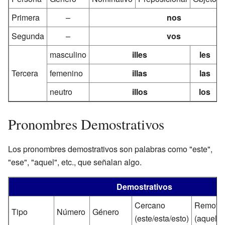
Primera
–
nos
Segunda
–
vos
masculino
illes
les
Tercera
femenino
illas
las
neutro
illos
los
Pronombres Demostrativos
Los pronombres demostrativos son palabras como "este",
"ese", "aquel", etc., que señalan algo.
Demostrativos
Cercano
Remoto
Tipo
Número
Género
(este/esta/esto)
(aquel/a