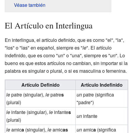
Véase también
El Artículo en Interlingua
En interlingua, el artículo definido, que es como "el", "la",
"los" o "las" en español, siempre es "
le
". El artículo
indefinido, que es como "un" o "una", siempre es "
un
". Lo
bueno es que estos artículos no cambian, sin importar si la
palabra es singular o plural, o si es masculina o femenina.
Artículo Definido
Artículo Indefinido
le
patre (singular),
le
patre
s
un
patre (significa
(plural)
"padre")
le
infante (singular),
le
infante
s
un
infante
(plural)
le
amic
a
(singular),
le
amic
as
un
amic
a
(significa