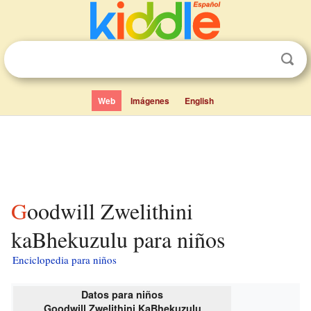
Web
Imágenes
English
Goodwill Zwelithini
kaBhekuzulu para niños
Enciclopedia para niños
Datos para niños
Goodwill Zwelithini KaBhekuzulu