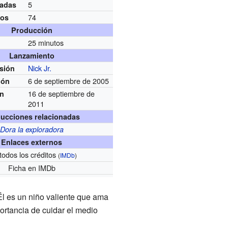
5
adas
74
ios
Producción
25 minutos
Lanzamiento
Nick Jr.
usión
6 de septiembre de 2005
ión
16 de septiembre de
ón
2011
ucciones relacionadas
Dora la exploradora
Enlaces externos
todos los créditos
(
IMDb
)
Ficha
en IMDb
l es un niño valiente que ama
portancia de cuidar el medio