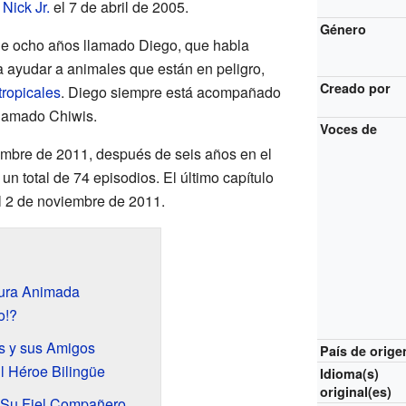
l
Nick Jr.
el 7 de abril de 2005.
Género
o de ocho años llamado Diego, que habla
a ayudar a animales que están en peligro,
Creado por
ropicales
. Diego siempre está acompañado
lamado Chiwis.
Voces de
iembre de 2011, después de seis años en el
un total de 74 episodios. El último capítulo
 2 de noviembre de 2011.
tura Animada
o!?
s y sus Amigos
País de orige
l Héroe Bilingüe
Idioma(s)
original(es)
: Su Fiel Compañero