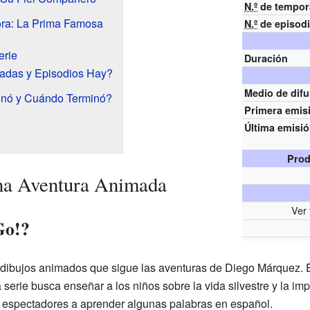
N.º
de tempor
ora: La Prima Famosa
N.º
de episod
erie
Duración
adas y Episodios Hay?
Medio de dif
enó y Cuándo Terminó?
Primera emis
Última emisi
Prod
na Aventura Animada
Ver 
Go!?
 dibujos animados que sigue las aventuras de Diego Márquez. É
a serie busca enseñar a los niños sobre la vida silvestre y la im
 espectadores a aprender algunas palabras en español.