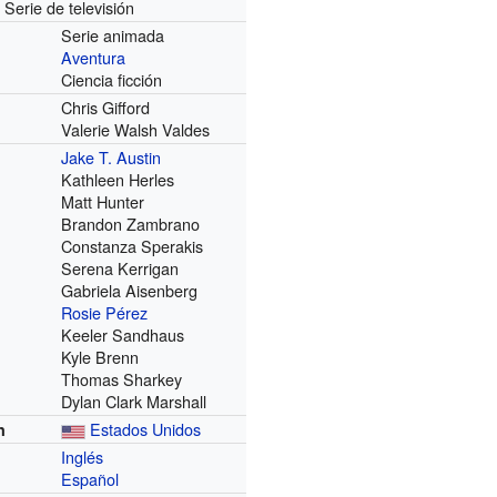
Serie de televisión
Serie animada
Aventura
Ciencia ficción
Chris Gifford
Valerie Walsh Valdes
Jake T. Austin
Kathleen Herles
Matt Hunter
Brandon Zambrano
Constanza Sperakis
Serena Kerrigan
Gabriela Aisenberg
Rosie Pérez
Keeler Sandhaus
Kyle Brenn
Thomas Sharkey
Dylan Clark Marshall
Estados Unidos
n
Inglés
Español