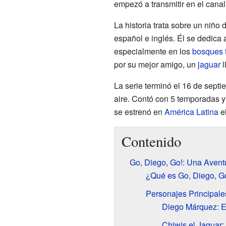
empezó a transmitir en el cana
La historia trata sobre un niñ
español e inglés. Él se dedica 
especialmente en los
bosques t
por su mejor amigo, un
jaguar
l
La serie terminó el 16 de sept
aire. Contó con 5 temporadas y 
se estrenó en
América Latina
el
Contenido
Go, Diego, Go!: Una Aven
¿Qué es Go, Diego, G
Personajes Principale
Diego Márquez: E
Chiwis el Jaguar