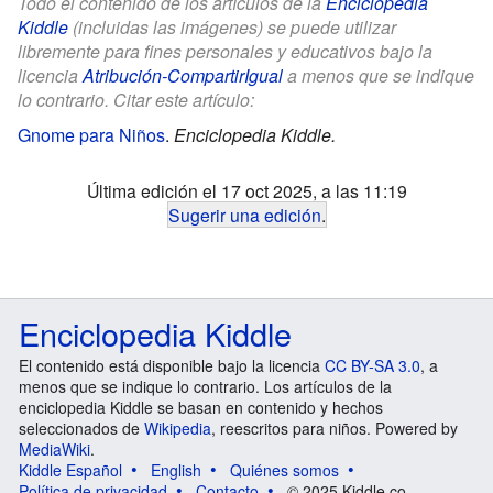
Todo el contenido de los artículos de la
Enciclopedia
Kiddle
(incluidas las imágenes) se puede utilizar
libremente para fines personales y educativos bajo la
licencia
Atribución-CompartirIgual
a menos que se indique
lo contrario. Citar este artículo:
Gnome para Niños
.
Enciclopedia Kiddle.
Última edición el 17 oct 2025, a las 11:19
Sugerir una edición
.
Enciclopedia Kiddle
El contenido está disponible bajo la licencia
CC BY-SA 3.0
, a
menos que se indique lo contrario. Los artículos de la
enciclopedia Kiddle se basan en contenido y hechos
seleccionados de
Wikipedia
, reescritos para niños. Powered by
MediaWiki
.
Kiddle Español
English
Quiénes somos
Política de privacidad
Contacto
© 2025 Kiddle.co