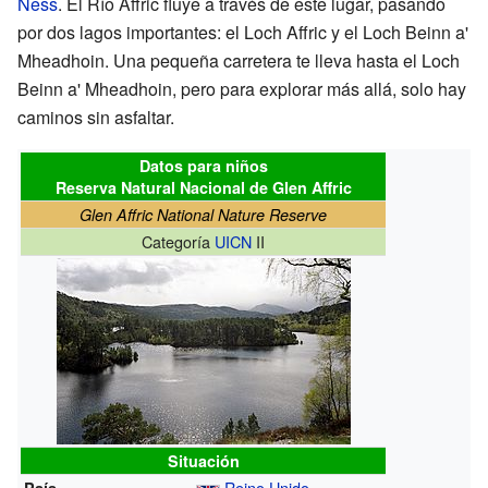
Ness
. El Río Affric fluye a través de este lugar, pasando
por dos lagos importantes: el Loch Affric y el Loch Beinn a'
Mheadhoin. Una pequeña carretera te lleva hasta el Loch
Beinn a' Mheadhoin, pero para explorar más allá, solo hay
caminos sin asfaltar.
Datos para niños
Reserva Natural Nacional de Glen Affric
Glen Affric National Nature Reserve
Categoría
UICN
II
Situación
Reino Unido