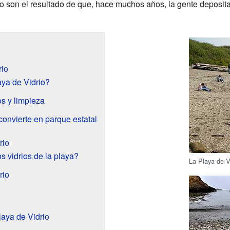
drio son el resultado de que, hace muchos años, la gente depos
rio
ya de Vidrio?
os y limpieza
convierte en parque estatal
rio
s vidrios de la playa?
La Playa de Vi
rio
laya de Vidrio