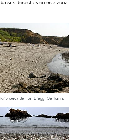
itaba sus desechos en esta zona
drio cerca de Fort Bragg, California