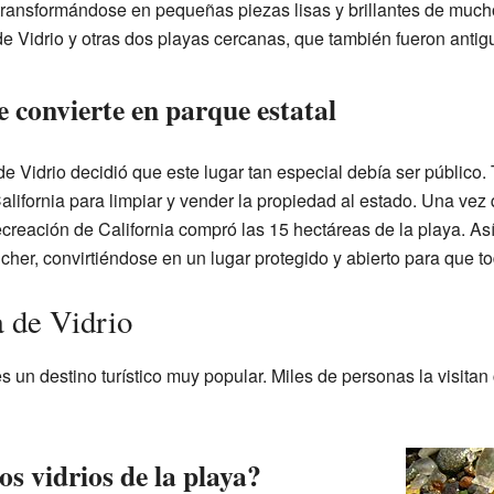
, transformándose en pequeñas piezas lisas y brillantes de much
e Vidrio y otras dos playas cercanas, que también fueron antig
e convierte en parque estatal
e Vidrio decidió que este lugar tan especial debía ser público.
ifornia para limpiar y vender la propiedad al estado. Una vez q
eación de California compró las 15 hectáreas de la playa. Así,
cher, convirtiéndose en un lugar protegido y abierto para que tod
a de Vidrio
es un destino turístico muy popular. Miles de personas la visita
os vidrios de la playa?