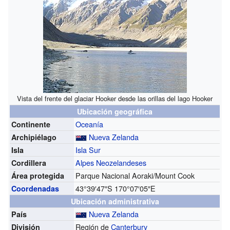
Vista del frente del glaciar Hooker desde las orillas del lago Hooker
Ubicación geográfica
Oceanía
Continente
Nueva Zelanda
Archipiélago
Isla Sur
Isla
Alpes Neozelandeses
Cordillera
Parque Nacional Aoraki/Mount Cook
Área protegida
43°39′47″S
170°07′05″E
Coordenadas
Ubicación administrativa
Nueva Zelanda
País
Región de
Canterbury
División