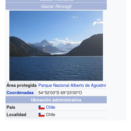
Glaciar Roncagli
Parque Nacional Alberto de Agostini
Área protegida
54°52′00″S
69°23′00″O
Coordenadas
Ubicación administrativa
Chile
País
Chile
Localidad