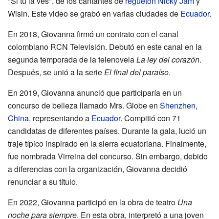
"Si tu la ves", de los cantantes de
reguetón
Nicky Jam
y
Wisin. Este video se grabó en varias ciudades de
Ecuador
.
En 2018, Giovanna firmó un contrato con el canal
colombiano RCN Televisión. Debutó en este canal en la
segunda temporada de la telenovela
La ley del corazón
.
Después, se unió a la serie
El final del paraíso
.
En 2019, Giovanna anunció que participaría en un
concurso de belleza llamado Mrs. Globe en
Shenzhen
,
China
, representando a
Ecuador
. Compitió con 71
candidatas de diferentes países. Durante la gala, lució un
traje típico inspirado en la sierra ecuatoriana. Finalmente,
fue nombrada Virreina del concurso. Sin embargo, debido
a diferencias con la organización, Giovanna decidió
renunciar a su título.
En 2022, Giovanna participó en la obra de teatro
Una
noche para siempre
. En esta obra, interpretó a una joven