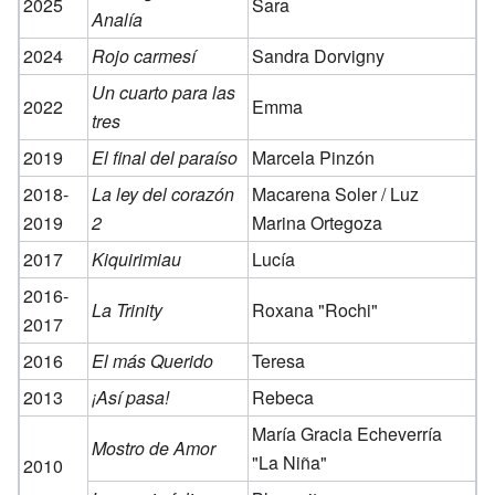
2025
Sara
Analía
2024
Rojo carmesí
Sandra Dorvigny
Un cuarto para las
2022
Emma
tres
2019
El final del paraíso
Marcela Pinzón
2018-
La ley del corazón
Macarena Soler / Luz
2019
2
Marina Ortegoza
2017
Kiquirimiau
Lucía
2016-
La Trinity
Roxana "Rochi"
2017
2016
El más Querido
Teresa
2013
¡Así pasa!
Rebeca
María Gracia Echeverría
Mostro de Amor
"La Niña"
2010