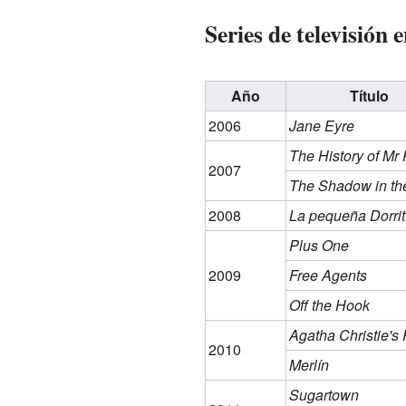
Series de televisión 
Año
Título
2006
Jane Eyre
The History of Mr 
2007
The Shadow in th
2008
La pequeña Dorrit
Plus One
2009
Free Agents
Off the Hook
Agatha Christie's 
2010
Merlín
Sugartown