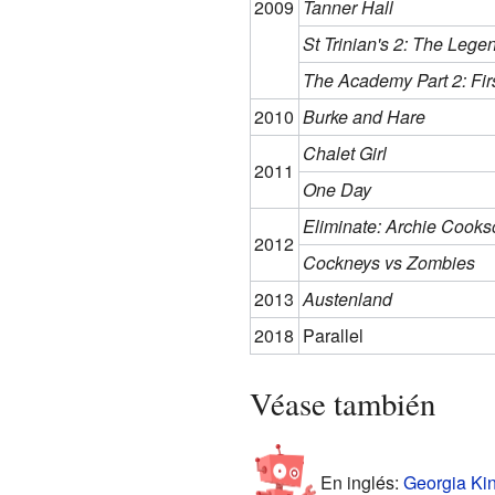
2009
Tanner Hall
St Trinian's 2: The Legen
The Academy Part 2: Fir
2010
Burke and Hare
Chalet Girl
2011
One Day
Eliminate: Archie Cooks
2012
Cockneys vs Zombies
2013
Austenland
2018
Parallel
Véase también
En inglés:
Georgia Kin