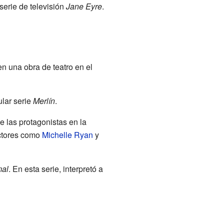
erie de televisión
Jane Eyre
.
en una obra de teatro en el
ular serie
Merlín
.
e las protagonistas en la
actores como
Michelle Ryan
y
al
. En esta serie, interpretó a