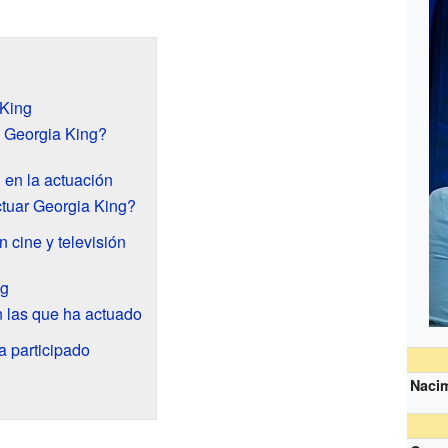
 King
ó Georgia King?
 en la actuación
tuar Georgia King?
 cine y televisión
ng
n las que ha actuado
a participado
Naci