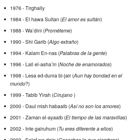
1976 - Tirghally
1984 - El hawa Sultan (
El amor es sultán
)
1988 - Wa’dini (
Prométeme
)
1990 - Shi Garib (
Algo extraño
)
1994 - Kalam En-nas (
Palabras de la gente
)
1996 - Lail el-asha’in (
Noche de enamorados
)
1998 - Lesa ed-dunia bi-jair (
Aun hay bondad en el
mundo
?)
1999 - Tabib Yirah (
Cirujano
)
2000 - Daul mish habaaib (
Así no son los amores
)
2001 - Zaman el-ayaaib (
El tiempo de las maravillas
)
2002 - Inte gairuhum (
Tu eres diferente a ellos
)
2003 - Salaf we dain (
Cosechas lo que siembras
)