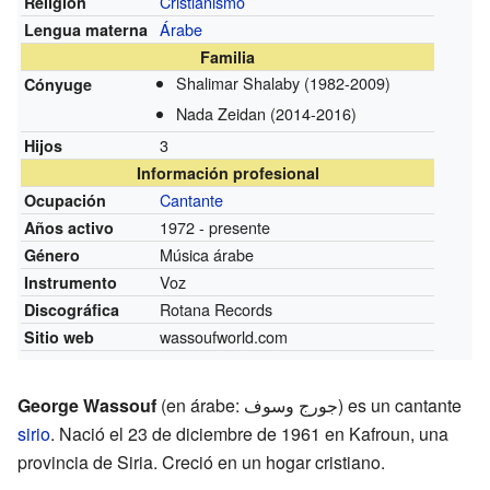
Cristianismo
Religión
Árabe
Lengua materna
Familia
Shalimar Shalaby
(1982-2009)
Cónyuge
Nada Zeidan
(2014-2016)
3
Hijos
Información profesional
Cantante
Ocupación
1972 - presente
Años activo
Música árabe
Género
Voz
Instrumento
Rotana Records
Discográfica
wassoufworld.com
Sitio web
George Wassouf
(en árabe: جورج وسوف) es un cantante
sirio
. Nació el 23 de diciembre de 1961 en Kafroun, una
provincia de Siria. Creció en un hogar cristiano.