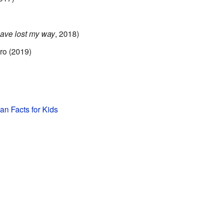
have lost my way
, 2018)
bro (2019)
n Facts for Kids