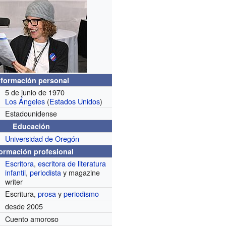
nformación personal
5 de junio de 1970
Los Ángeles
(
Estados Unidos
)
Estadounidense
Educación
Universidad de Oregón
formación profesional
Escritora
,
escritora de literatura
infantil
,
periodista
y magazine
writer
Escritura,
prosa
y
periodismo
desde 2005
Cuento amoroso