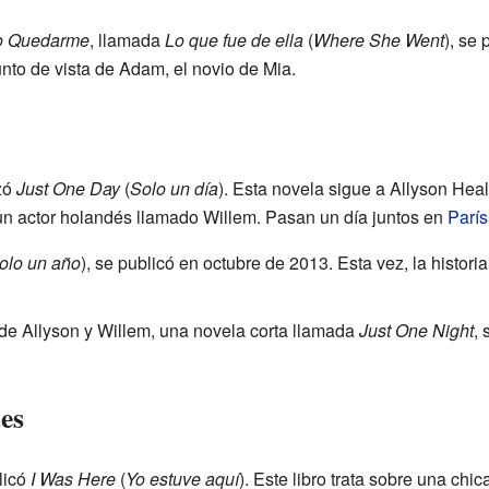
o Quedarme
, llamada
Lo que fue de ella
(
Where She Went
), se
unto de vista de Adam, el novio de Mia.
zó
Just One Day
(
Solo un día
). Esta novela sigue a Allyson Heal
un actor holandés llamado Willem. Pasan un día juntos en
París
olo un año
), se publicó en octubre de 2013. Esta vez, la histori
a de Allyson y Willem, una novela corta llamada
Just One Night
, 
es
licó
I Was Here
(
Yo estuve aquí
). Este libro trata sobre una chi