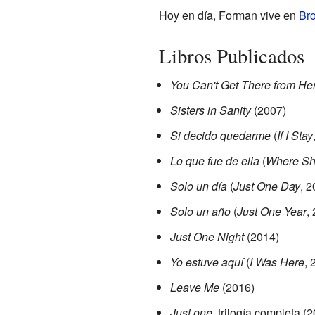
Hoy en día, Forman vive en
Br
Libros Publicados
You Can't Get There from Her
Sisters in Sanity
(2007)
Si decido quedarme
(
If I Stay
Lo que fue de ella
(
Where Sh
Solo un día
(
Just One Day
, 2
Solo un año
(
Just One Year
,
Just One Night
(2014)
Yo estuve aquí
(
I Was Here
, 
Leave Me
(2016)
Just one
, trilogía completa (