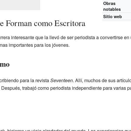
Obras
notables
Sitio web
le Forman como Escritora
era interesante que la llevó de ser periodista a convertirse en
mas importantes para los jóvenes.
ismo
ribiendo para la revista
Seventeen
. Allí, muchos de sus artícu
. Después, trabajó como periodista independiente para varias 
k, hicieron un viaje alrededor del mundo. Las experiencias que 