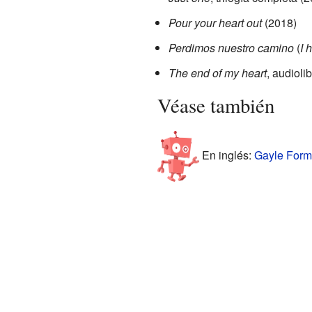
Pour your heart out
(2018)
Perdimos nuestro camino
(
I 
The end of my heart
, audioli
Véase también
En inglés:
Gayle Forma