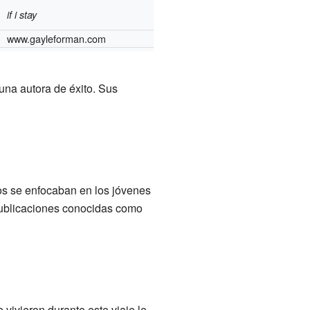
if i stay
www.gayleforman.com
 una autora de éxito. Sus
los se enfocaban en los jóvenes
publicaciones conocidas como
vivieron durante este viaje le