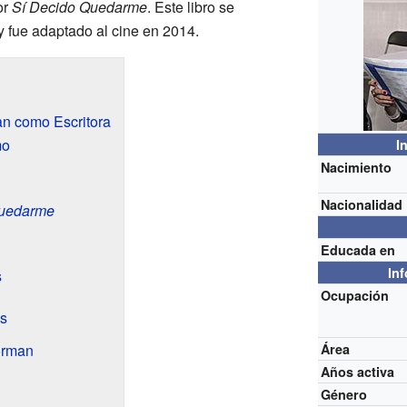
or
Sí Decido Quedarme
. Este libro se
 y fue adaptado al cine en 2014.
n como Escritora
mo
I
Nacimiento
Nacionalidad
Quedarme
Educada en
In
s
Ocupación
s
orman
Área
Años activa
Género