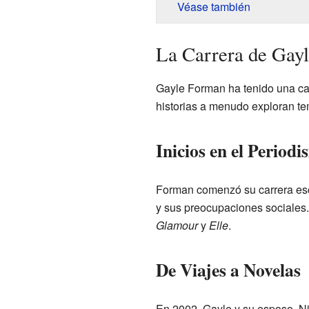
Véase también
La Carrera de Gay
Gayle Forman ha tenido una carr
historias a menudo exploran te
Inicios en el Period
Forman comenzó su carrera esc
y sus preocupaciones sociales
Glamour
y
Elle
.
De Viajes a Novelas
En 2002, Gayle y su esposo, Nic