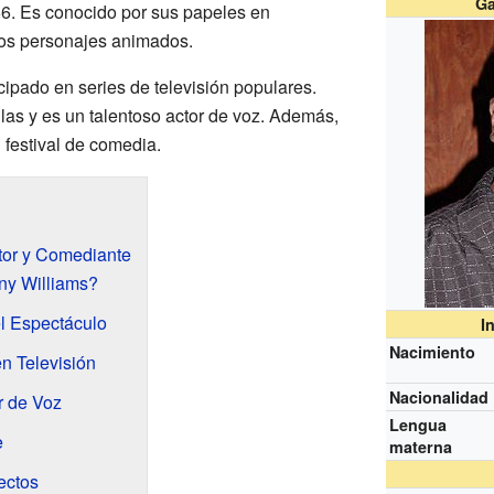
Ga
66. Es conocido por sus papeles en
hos personajes animados.
ipado en series de televisión populares.
las y es un talentoso actor de voz. Además,
 festival de comedia.
tor y Comediante
ny Williams?
el Espectáculo
I
Nacimiento
n Televisión
Nacionalidad
r de Voz
Lengua
e
materna
ectos