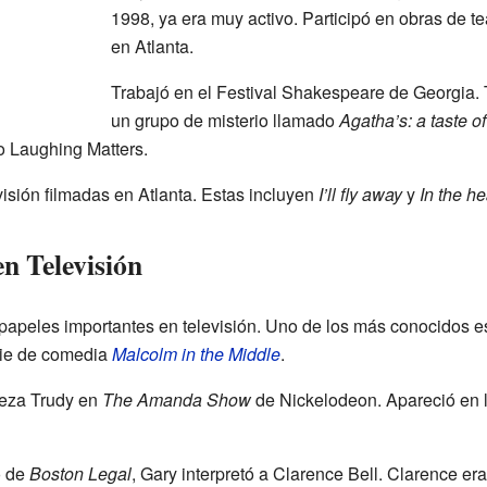
1998, ya era muy activo. Participó en obras de 
en Atlanta.
Trabajó en el Festival Shakespeare de Georgia. 
un grupo de misterio llamado
Agatha’s: a taste o
o Laughing Matters.
isión filmadas en Atlanta. Estas incluyen
I’ll fly away
y
In the he
n Televisión
 papeles importantes en televisión. Uno de los más conocidos
erie de comedia
Malcolm in the Middle
.
jueza Trudy en
The Amanda Show
de Nickelodeon. Apareció en 
o de
Boston Legal
, Gary interpretó a Clarence Bell. Clarence e