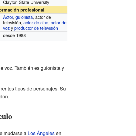
Clayton State University
formación profesional
Actor
,
guionista
, actor de
televisión,
actor de cine
,
actor de
voz
y
productor de televisión
desde 1988
de voz. También es guionista y
erentes tipos de personajes. Su
ión.
culo
 de mudarse a
Los Ángeles
en