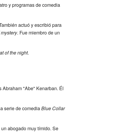
teatro y programas de comedia
También actuó y escribió para
f mystery
. Fue miembro de un
at of the night
.
 es Abraham "Abe" Kenarban. Él
la serie de comedia
Blue Collar
ra un abogado muy tímido. Se