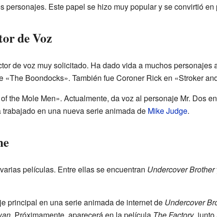
s personajes. Este papel se hizo muy popular y se convirtió en p
tor de Voz
tor de voz muy solicitado. Ha dado vida a muchos personajes a
ie «The Boondocks». También fue Coroner Rick en «Stroker an
 of the Mole Men». Actualmente, da voz al personaje Mr. Dos en
a trabajado en una nueva serie animada de
Mike Judge
.
ne
varias películas. Entre ellas se encuentran
Undercover Brother
je principal en una serie animada de internet de
Undercover Bro
wan
. Próximamente, aparecerá en la película
The Factory
, junto