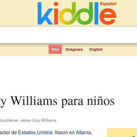
Web
Imágenes
English
ny Williams para niños
dounidense, véase Gary Williams.
actor de
Estados Unidos
. Nació en
Atlanta
,