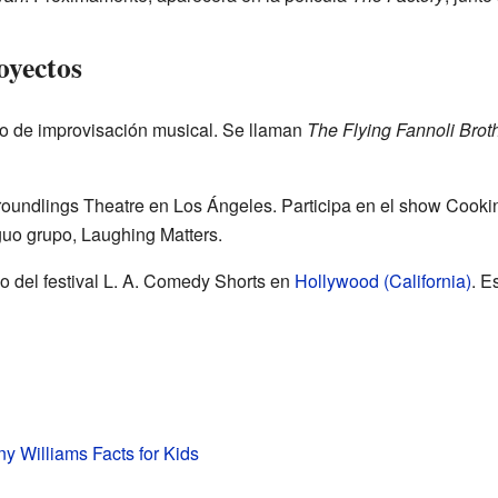
oyectos
río de improvisación musical. Se llaman
The Flying Fannoli Brot
undlings Theatre en Los Ángeles. Participa en el show Cookin
guo grupo, Laughing Matters.
ico del festival L. A. Comedy Shorts en
Hollywood (California)
. E
y Williams Facts for Kids