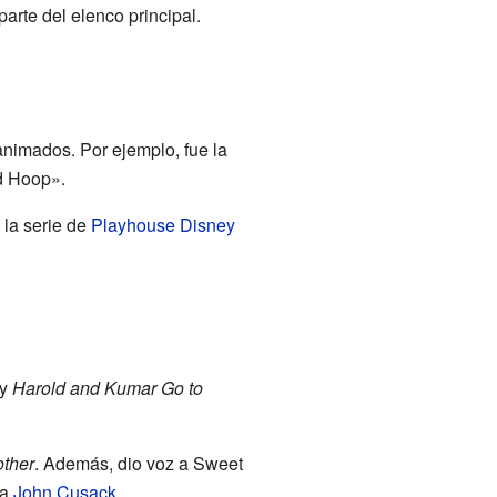
arte del elenco principal.
nimados. Por ejemplo, fue la
d Hoop».
 la serie de
Playhouse Disney
y
Harold and Kumar Go to
ther
. Además, dio voz a Sweet
 a
John Cusack
.