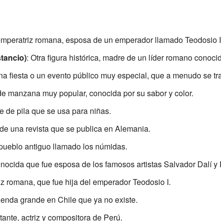
emperatriz romana, esposa de un emperador llamado Teodosio I
tancio)
: Otra figura histórica, madre de un líder romano conoc
una fiesta o un evento público muy especial, que a menudo se tra
 de manzana muy popular, conocida por su sabor y color.
e de pila que se usa para niñas.
 de una revista que se publica en Alemania.
 pueblo antiguo llamado los númidas.
onocida que fue esposa de los famosos artistas Salvador Dalí y 
iz romana, que fue hija del emperador Teodosio I.
ienda grande en Chile que ya no existe.
tante, actriz y compositora de Perú.