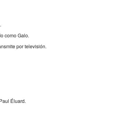
.
ido como Galo.
nsmite por televisión.
Paul Éluard.