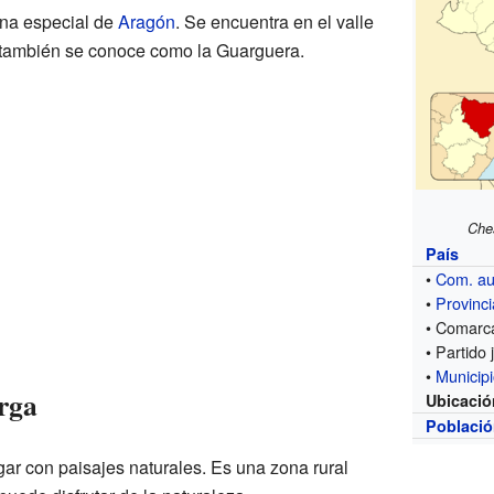
na especial de
Aragón
. Se encuentra en el valle
 también se conoce como la Guarguera.
Che
País
•
Com. a
•
Provinci
• Comarc
• Partido 
•
Municip
arga
Ubicació
Poblaci
ugar con paisajes naturales. Es una zona rural