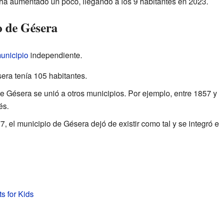
n ha aumentado un poco, llegando a los 9 habitantes en 2023.
o de Gésera
unicipio
independiente.
era tenía 105 habitantes.
e Gésera se unió a otros municipios. Por ejemplo, entre 1857 y
és.
, el municipio de Gésera dejó de existir como tal y se integró 
s for Kids