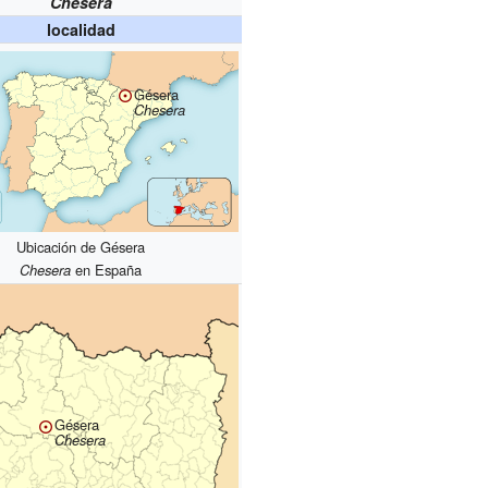
Chesera
localidad
Gésera
Chesera
Ubicación de Gésera
Chesera
en España
Gésera
Chesera