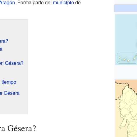
Aragón
. Forma parte del
municipio
de
era?
ga
en Gésera?
l tiempo
de Gésera
ra Gésera?