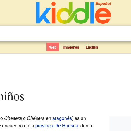
Web
Imágenes
English
 niños
mo
Chesera
o
Chésera
en
aragonés
) es un
e encuentra en la
provincia de Huesca
, dentro