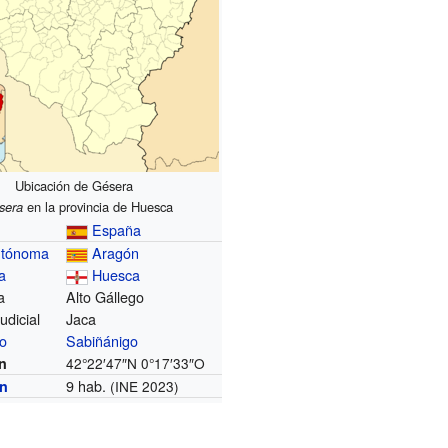
Ubicación de Gésera
sera
en la provincia de Huesca
España
utónoma
Aragón
a
Huesca
a
Alto Gállego
judicial
Jaca
io
Sabiñánigo
n
42°22′47″N
0°17′33″O
9 hab.
ón
(INE 2023)