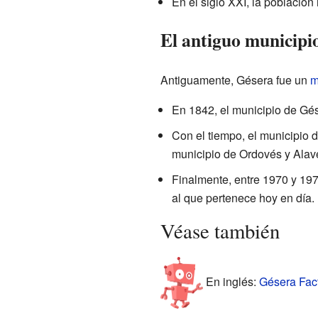
En el siglo XXI, la població
El antiguo municipi
Antiguamente, Gésera fue un
m
En 1842, el municipio de Gés
Con el tiempo, el municipio d
municipio de Ordovés y Alav
Finalmente, entre 1970 y 1977
al que pertenece hoy en día.
Véase también
En inglés:
Gésera Fact