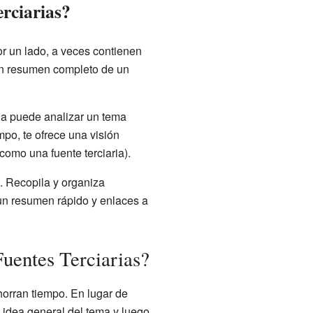
erciarias?
or un lado, a veces contienen
 un resumen completo de un
dia puede analizar un tema
po, te ofrece una visión
como una fuente terciaria).
. Recopila y organiza
un resumen rápido y enlaces a
Fuentes Terciarias?
horran tiempo. En lugar de
a idea general del tema y luego