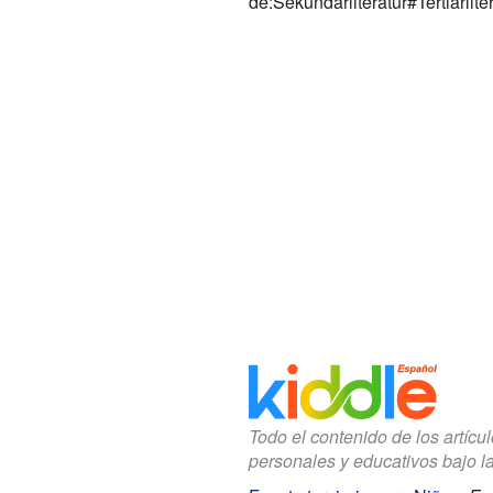
de:Sekundärliteratur#Tertiärlite
Todo el contenido de los artícu
personales y educativos bajo l