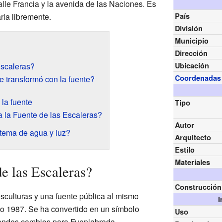
lle Francia y la avenida de las Naciones. Es
rla libremente.
País
División
Municipio
Dirección
Escaleras?
Ubicación
Coordenadas
 transformó con la fuente?
 la fuente
Tipo
 la Fuente de las Escaleras?
Autor
tema de agua y luz?
Arquitecto
Estilo
Materiales
e las Escaleras?
Construcción
sculturas y una fuente pública al mismo
I
ño 1987. Se ha convertido en un símbolo
Uso
andes cambios para Fuenlabrada.