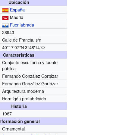
Ubicación
España
Madrid
Fuenlabrada
28943
Calle de Francia, s/n
40°17′07″N
3°48′14″O
Características
Conjunto escultórico y fuente
pública
Fernando González Gortázar
Fernando González Gortázar
Arquitectura moderna
Hormigón prefabricado
Historia
1987
nformación general
Ornamental