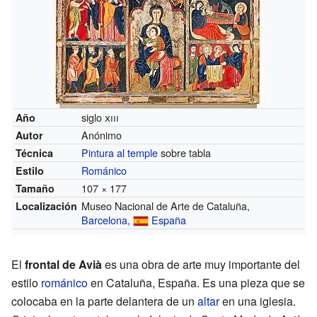
siglo
xiii
Año
Anónimo
Autor
Pintura al temple
sobre tabla
Técnica
Románico
Estilo
107 × 177
Tamaño
Museo Nacional de Arte de Cataluña,
Localización
Barcelona
,
España
El
frontal de Avià
es una obra de arte muy importante del
estilo
románico
en Cataluña, España. Es una pieza que se
colocaba en la parte delantera de un
altar
en una iglesia.