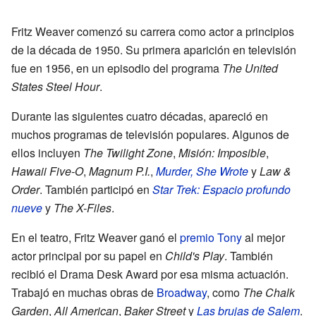
Fritz Weaver comenzó su carrera como actor a principios
de la década de 1950. Su primera aparición en televisión
fue en 1956, en un episodio del programa
The United
States Steel Hour
.
Durante las siguientes cuatro décadas, apareció en
muchos programas de televisión populares. Algunos de
ellos incluyen
The Twilight Zone
,
Misión: Imposible
,
Hawaii Five-O
,
Magnum P.I.
,
Murder, She Wrote
y
Law &
Order
. También participó en
Star Trek: Espacio profundo
nueve
y
The X-Files
.
En el teatro, Fritz Weaver ganó el
premio Tony
al mejor
actor principal por su papel en
Child's Play
. También
recibió el Drama Desk Award por esa misma actuación.
Trabajó en muchas obras de
Broadway
, como
The Chalk
Garden
,
All American
,
Baker Street
y
Las brujas de Salem
.