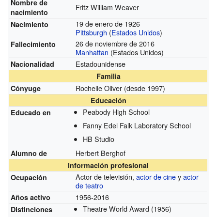
Nombre de
Fritz William Weaver
nacimiento
19 de enero de 1926
Nacimiento
Pittsburgh
(
Estados Unidos
)
26 de noviembre de 2016
Fallecimiento
Manhattan
(Estados Unidos)
Estadounidense
Nacionalidad
Familia
Rochelle Oliver
(desde 1997)
Cónyuge
Educación
Peabody High School
Educado en
Fanny Edel Falk Laboratory School
HB Studio
Herbert Berghof
Alumno de
Información profesional
Actor de televisión,
actor de cine
y
actor
Ocupación
de teatro
1956-2016
Años activo
Theatre World Award
(1956)
Distinciones