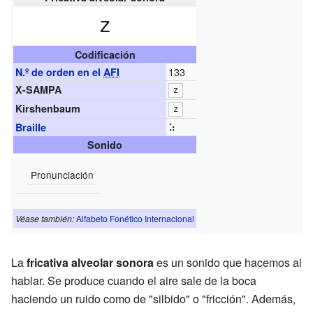
z
Codificación
133
N.º de orden en el
AFI
X-SAMPA
z
Kirshenbaum
z
⠵
Braille
Sonido
Pronunciación
Véase también:
Alfabeto Fonético Internacional
La
fricativa alveolar sonora
es un sonido que hacemos al
hablar. Se produce cuando el aire sale de la boca
haciendo un ruido como de "silbido" o "fricción". Además,