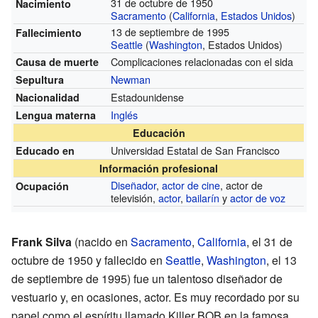
31 de octubre de 1950
Nacimiento
Sacramento
(
California
,
Estados Unidos
)
13 de septiembre de 1995
Fallecimiento
Seattle
(
Washington
, Estados Unidos)
Complicaciones relacionadas con el sida
Causa de muerte
Newman
Sepultura
Estadounidense
Nacionalidad
Inglés
Lengua materna
Educación
Universidad Estatal de San Francisco
Educado en
Información profesional
Diseñador
,
actor de cine
, actor de
Ocupación
televisión,
actor
,
bailarín
y
actor de voz
Frank Silva
(nacido en
Sacramento
,
California
, el 31 de
octubre de 1950 y fallecido en
Seattle
,
Washington
, el 13
de septiembre de 1995) fue un talentoso diseñador de
vestuario y, en ocasiones, actor. Es muy recordado por su
papel como el espíritu llamado Killer BOB en la famosa