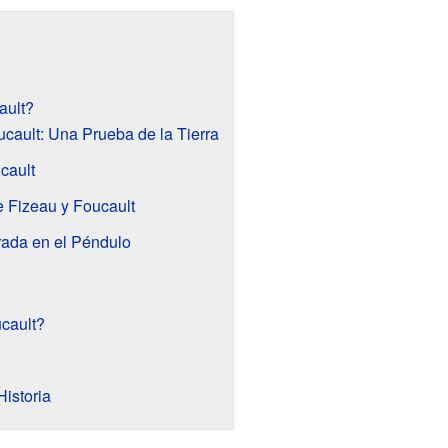
ault?
cault: Una Prueba de la Tierra
cault
 Fizeau y Foucault
rada en el Péndulo
cault?
istoria