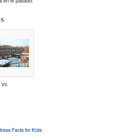
s en el pasado.
es
 VII.
ress Facts for Kids