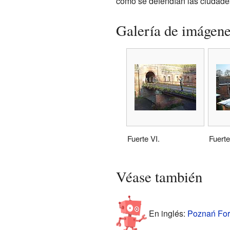
cómo se defendían las ciudade
Galería de imágen
Fuerte VI.
Fuerte
Véase también
En inglés:
Poznań Fort