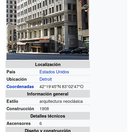
Localización
Estados Unidos
País
Detroit
Ubicación
42°19′45″N
83°02′47″O
Coordenadas
Información general
arquitectura neoclásica
Estilo
1908
Construcción
Detalles técnicos
6
Ascensores
Diseño y construcción