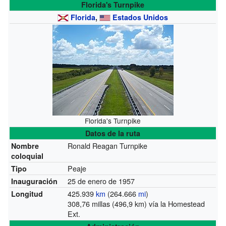
Florida's Turnpike
Florida
,
Estados Unidos
Florida's Turnpike
Datos de la ruta
Ronald Reagan Turnpike
Nombre
coloquial
Peaje
Tipo
25 de enero de 1957
Inauguración
425.939
km
(264.666
mi
)
Longitud
308,76 millas (496,9 km) vía la Homestead
Ext.