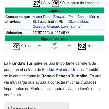
US 27
SR 25 cerca de
Leesburg
Lugares
Miami-Dade
,
Broward
,
Palm Beach
,
Martin
,
Condados que
St. Lucie, Indian River,
Okeechobee
,
atraviesa
Osceola
,
Orange
,
Lake
,
Sumter
27°57′55″N
81°05′05″O
Ubicación
Siguientes rutas
←
→
SR 90
US 92
La
Florida's Turnpike
es una importante carretera de
peaje en el estado de
Florida
,
Estados Unidos
. También
se le conoce como la
Ronald Reagan Turnpike
. Es una
vía muy larga que ayuda a conectar muchas ciudades
importantes de Florida, facilitando el viaje a través de la
península.
Contenido