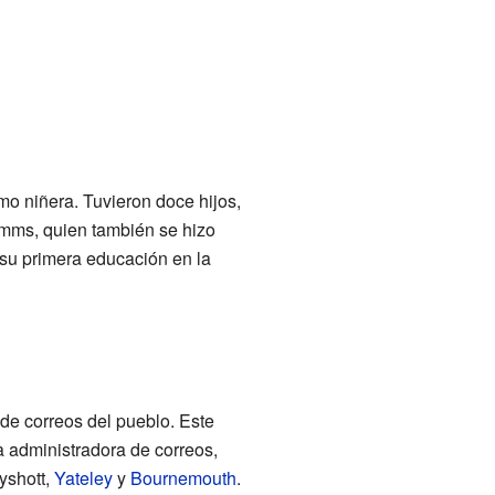
mo niñera. Tuvieron doce hijos,
imms, quien también se hizo
ó su primera educación en la
 de correos del pueblo. Este
a administradora de correos,
yshott,
Yateley
y
Bournemouth
.