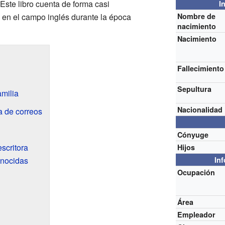
 Este libro cuenta de forma casi
I
a en el campo inglés durante la época
Nombre de
nacimiento
Nacimiento
Fallecimiento
Sepultura
amilia
Nacionalidad
na de correos
Cónyuge
scritora
Hijos
nocidas
In
Ocupación
Área
Empleador