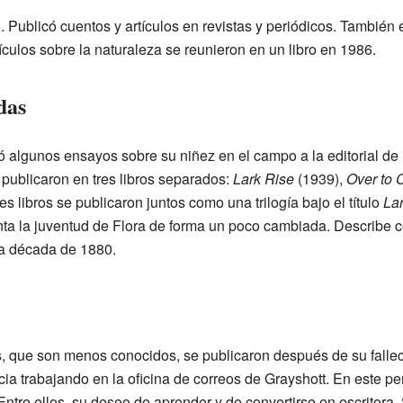
 Publicó cuentos y artículos en revistas y periódicos. También
culos sobre la naturaleza se reunieron en un libro en 1986.
das
algunos ensayos sobre su niñez en el campo a la editorial de
publicaron en tres libros separados:
Lark Rise
(1939),
Over to 
es libros se publicaron juntos como una trilogía bajo el título
Lar
enta la juventud de Flora de forma un poco cambiada. Describe 
la década de 1880.
s, que son menos conocidos, se publicaron después de su fallec
cia trabajando en la oficina de correos de Grayshott. En este p
Entre ellos, su deseo de aprender y de convertirse en escritora. 