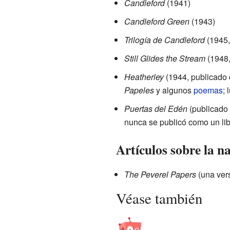
Candleford
(1941)
Candleford Green
(1943)
Trilogía de Candleford
(1945, 
Still Glides the Stream
(1948,
Heatherley
(1944, publicado 
Papeles
y algunos
poemas
; 
Puertas del Edén
(publicado 
nunca se publicó como un li
Artículos sobre la n
The Peverel Papers
(una vers
Véase también