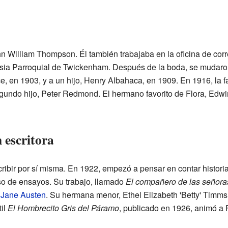
 William Thompson. Él también trabajaba en la oficina de correo
lesia Parroquial de Twickenham. Después de la boda, se mudar
ce, en 1903, y a un hijo, Henry Albahaca, en 1909. En 1916, la 
gundo hijo, Peter Redmond. El hermano favorito de Flora, Edwin
 escritora
ibir por sí misma. En 1922, empezó a pensar en contar historia
o de ensayos. Su trabajo, llamado
El compañero de las señora
a
Jane Austen
. Su hermana menor, Ethel Elizabeth 'Betty' Timms
til
El Hombrecito Gris del Páramo
, publicado en 1926, animó a F