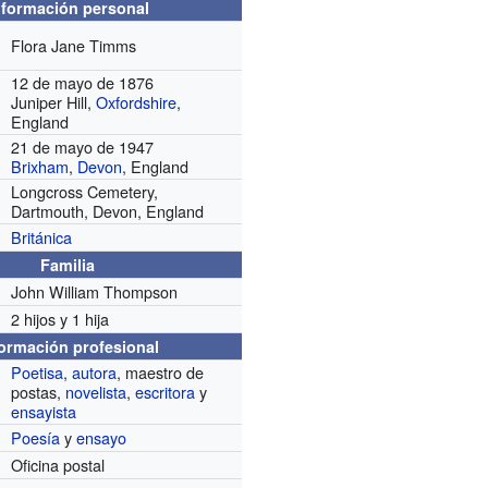
nformación personal
Flora Jane Timms
12 de mayo de 1876
Juniper Hill,
Oxfordshire
,
England
21 de mayo de 1947
Brixham
,
Devon
, England
Longcross Cemetery,
Dartmouth, Devon, England
Británica
Familia
John William Thompson
2 hijos y 1 hija
formación profesional
Poetisa
,
autora
, maestro de
postas,
novelista
,
escritora
y
ensayista
Poesía
y
ensayo
Oficina postal