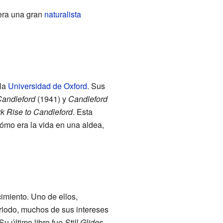
 era una gran
naturalista
 la
Universidad de Oxford
. Sus
Candleford
(1941) y
Candleford
k Rise to Candleford
. Esta
cómo era la vida en una aldea,
imiento. Uno de ellos,
eriodo, muchos de sus intereses
Su último libro fue
Still Glides