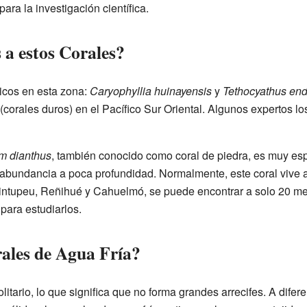
ra la investigación científica.
 a estos Corales?
nicos en esta zona:
Caryophyllia huinayensis
y
Tethocyathus en
(corales duros) en el Pacífico Sur Oriental. Algunos expertos los
m dianthus
, también conocido como coral de piedra, es muy es
 abundancia a poca profundidad. Normalmente, este coral vive a
intupeu, Reñihué y Cahuelmó, se puede encontrar a solo 20 met
 para estudiarlos.
ales de Agua Fría?
olitario, lo que significa que no forma grandes arrecifes. A difere