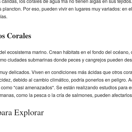
 cálidas, los corales de agua fría no tienen algas en sus tejido
lancton. Por eso, pueden vivir en lugares muy variados: en e
ías.
os Corales
 del ecosistema marino. Crean hábitats en el fondo del océano, 
mo ciudades submarinas donde peces y cangrejos pueden desc
 muy delicados. Viven en condiciones más ácidas que otros cora
idez, debido al cambio climático, podría ponerlos en peligro. A
os como "casi amenazados". Se están realizando estudios para 
umanas, como la pesca o la cría de salmones, pueden afectarlos
para Explorar