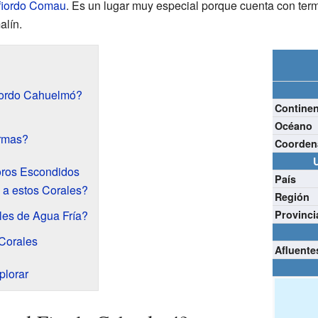
fiordo Comau
. Es un lugar muy especial porque cuenta con term
lín.
iordo Cahuelmó?
Contine
Océano
ermas?
Coorden
oros Escondidos
País
 a estos Corales?
Región
les de Agua Fría?
Provinci
 Corales
Afluente
plorar