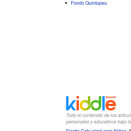
Fiordo Quintupeu
Todo el contenido de los artícu
personales y educativos bajo l
Fiordo Cahuelmó para Niños
.
E