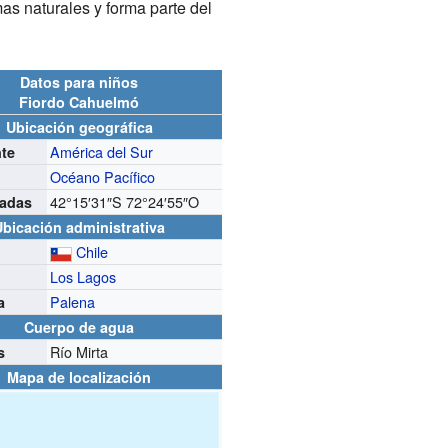
as naturales y forma parte del
Datos para niños
Fiordo Cahuelmó
Ubicación geográfica
América del Sur
nte
Océano Pacífico
42°15′31″S
72°24′55″O
adas
Ubicación administrativa
Chile
Los Lagos
Palena
a
Cuerpo de agua
Río Mirta
s
Mapa de localización