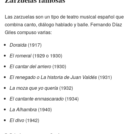
Las zarzuelas son un tipo de teatro musical español que
combina canto, diálogo hablado y baile. Fernando Díaz
Giles compuso varias:
Doraida
(1917)
El romeral
(1929 o 1930)
El cantar del arriero
(1930)
El renegado o La historia de Juan Valdés
(1931)
La moza que yo quería
(1932)
El cantante enmascarado
(1934)
La Alhambra
(1940)
El divo
(1942)