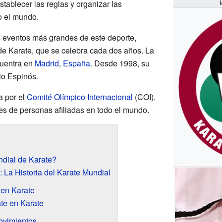
stablecer las reglas y organizar las
o el mundo.
 eventos más grandes de este deporte,
 Karate, que se celebra cada dos años. La
cuentra en
Madrid
,
España
. Desde 1998, su
io Espinós.
a por el
Comité Olímpico Internacional
(COI).
s de personas afiliadas en todo el mundo.
dial de Karate?
 La Historia del Karate Mundial
 en Karate
te en Karate
ovimientos