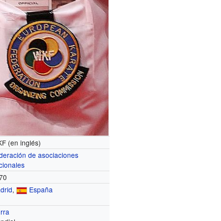
F (en inglés)
deración de asociaciones
cionales
70
drid
,
España
erra