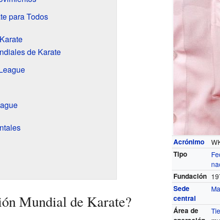
ate para Todos
 Karate
diales de Karate
 League
eague
ntales
Acrónimo
WK
Tipo
Fe
na
Fundación
19
Sede
Ma
ión Mundial de Karate?
central
Área de
Ti