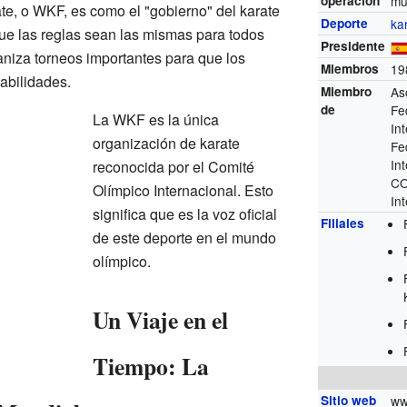
operación
mu
e, o WKF, es como el "gobierno" del karate
Deporte
ka
que las reglas sean las mismas para todos
Presidente
niza torneos importantes para que los
Miembros
19
abilidades.
Miembro
As
de
Fe
La WKF es la única
In
organización de karate
Fe
In
reconocida por el Comité
CO
Olímpico Internacional. Esto
In
significa que es la voz oficial
Filiales
de este deporte en el mundo
olímpico.
Un Viaje en el
Tiempo: La
Sitio web
ww