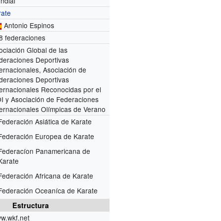
ndial
rate
Antonio Espinos
8 federaciones
ociación Global de las
deraciones Deportivas
ternacionales, Asociación de
deraciones Deportivas
ternacionales Reconocidas por el
I y Asociación de Federaciones
ternacionales Olímpicas de Verano
Federación Asiática de Karate
Federación Europea de Karate
Federacíon Panamericana de
Karate
Federación Africana de Karate
Federación Oceaníca de Karate
Estructura
w.wkf.net