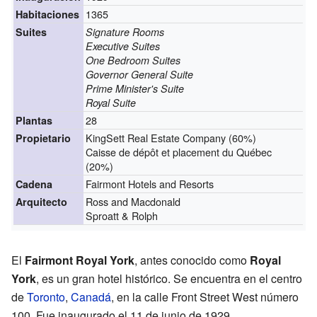
1365
Habitaciones
Suites
Signature Rooms
Executive Suites
One Bedroom Suites
Governor General Suite
Prime Minister's Suite
Royal Suite
28
Plantas
KingSett Real Estate Company (60%)
Propietario
Caisse de dépôt et placement du Québec
(20%)
Fairmont Hotels and Resorts
Cadena
Ross and Macdonald
Arquitecto
Sproatt & Rolph
El
Fairmont Royal York
, antes conocido como
Royal
York
, es un gran hotel histórico. Se encuentra en el centro
de
Toronto
,
Canadá
, en la calle Front Street West número
100. Fue inaugurado el 11 de junio de 1929.