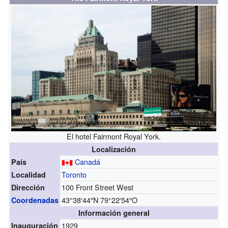
El hotel Fairmont Royal York.
Localización
Canadá
País
Toronto
Localidad
100 Front Street West
Dirección
43°38′44″N
79°22′54″O
Coordenadas
Información general
1929
Inauguración