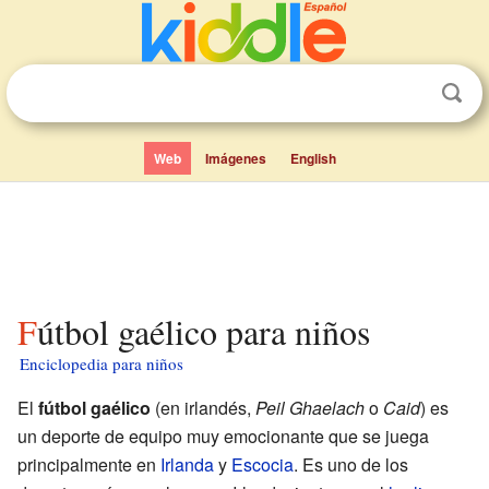
Web
Imágenes
English
Fútbol gaélico para niños
Enciclopedia para niños
El
fútbol gaélico
(en irlandés,
Peil Ghaelach
o
Caid
) es
un deporte de equipo muy emocionante que se juega
principalmente en
Irlanda
y
Escocia
. Es uno de los