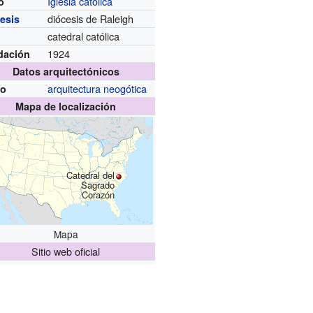
Iglesia católica
o
diócesis de Raleigh
esis
catedral católica
1924
dación
Datos arquitectónicos
arquitectura neogótica
lo
Mapa de localización
Catedral del
Sagrado
Corazón
Mapa
Sitio web oficial