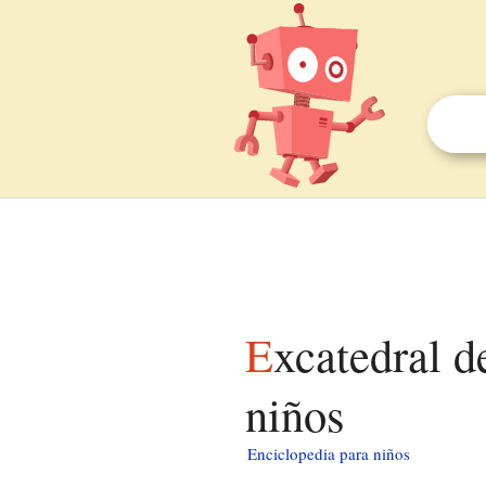
Excatedral del Sagrado Corazón (Raleigh) para
niños
Enciclopedia para niños