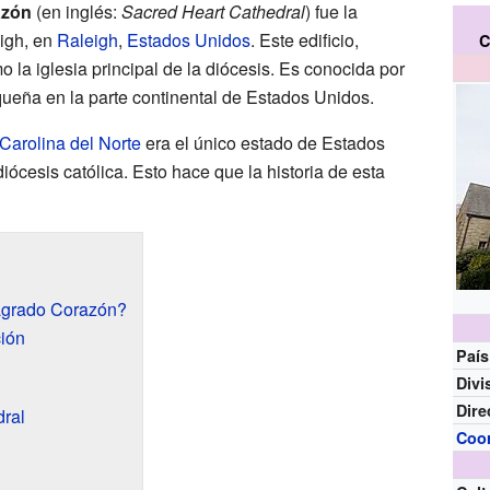
azón
(en inglés:
Sacred Heart Cathedral
) fue la
eigh, en
Raleigh
,
Estados Unidos
. Este edificio,
C
 la iglesia principal de la diócesis. Es conocida por
queña en la parte continental de Estados Unidos.
Carolina del Norte
era el único estado de Estados
iócesis católica. Esto hace que la historia de esta
Sagrado Corazón?
ción
País
Divi
Dire
dral
Coo