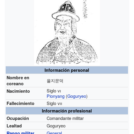
Información personal
Nombre en
을지문덕
coreano
Siglo
vi
Nacimiento
Pionyang
(
Goguryeo
)
Siglo
vii
Fallecimiento
Información profesional
Comandante militar
Ocupación
Goguryeo
Lealtad
General
Rango militar