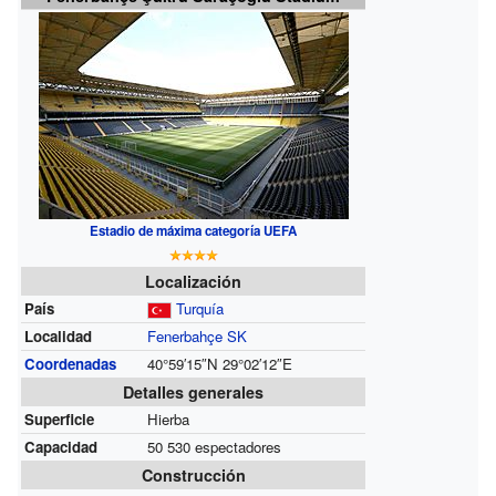
Estadio de máxima categoría UEFA
Localización
País
Turquía
Localidad
Fenerbahçe SK
Coordenadas
40°59′15″N
29°02′12″E
Detalles generales
Superficie
Hierba
Capacidad
50 530 espectadores
Construcción